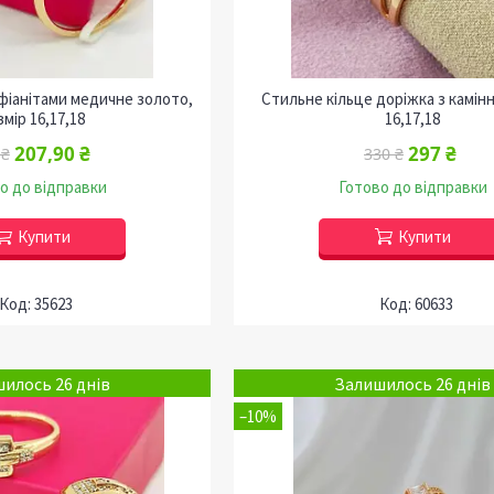
 фіанітами медичне золото,
Стильне кільце доріжка з камін
змір 16,17,18
16,17,18
207,90 ₴
297 ₴
 ₴
330 ₴
о до відправки
Готово до відправки
Купити
Купити
35623
60633
илось 26 днів
Залишилось 26 днів
–10%