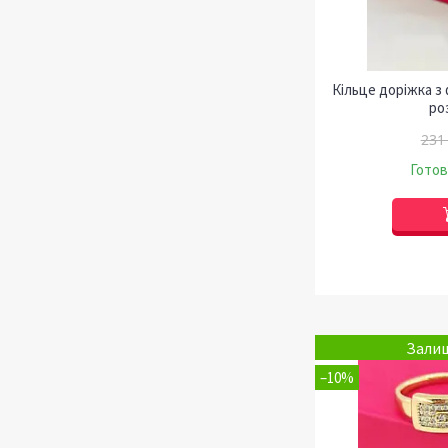
Кільце доріжка з
ро
231
Готов
Залиш
–10%