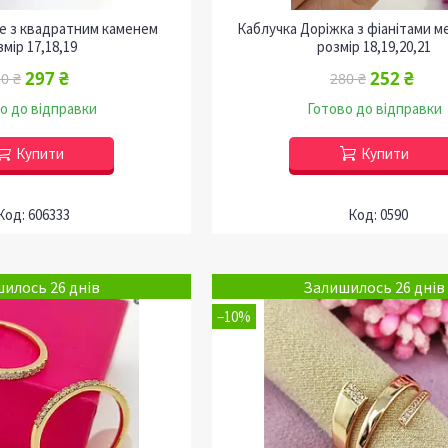
це з квадратним каменем
Каблучка Доріжка з фіанітами м
змір 17,18,19
розмір 18,19,20,21
297 ₴
252 ₴
0 ₴
280 ₴
о до відправки
Готово до відправки
Купити
Купити
606333
0590
илось 26 днів
Залишилось 26 днів
–10%