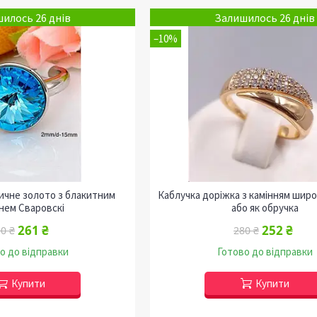
илось 26 днів
Залишилось 26 днів
–10%
дичне золото з блакитним
Каблучка доріжка з камінням широ
нем Сваровскі
або як обручка
261 ₴
252 ₴
0 ₴
280 ₴
о до відправки
Готово до відправки
Купити
Купити