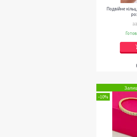
Подвійне кіль
ро
33
Готов
Залиш
–10%