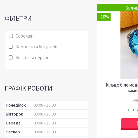
Залиш
ФІЛЬТРИ
–10%
Сережки
Комплекти біжутерії
Кільця та ​​персні
Кільце біле ме
ГРАФІК РОБОТИ
каме
29
Понеділок
09:00
18:00
Готов
Вівторок
09:00
18:00
Середа
09:00
18:00
Четвер
09:00
18:00