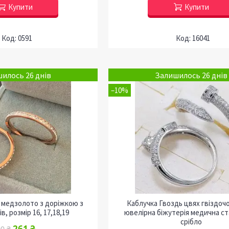
Купити
Купити
0591
16041
илось 26 днів
Залишилось 26 днів
–10%
 медзолото з доріжкою з
Каблучка Гвоздь цвях гвіздоч
ів, розмір 16, 17,18,19
ювелірна біжутерія медична ст
срібло
261 ₴
0 ₴