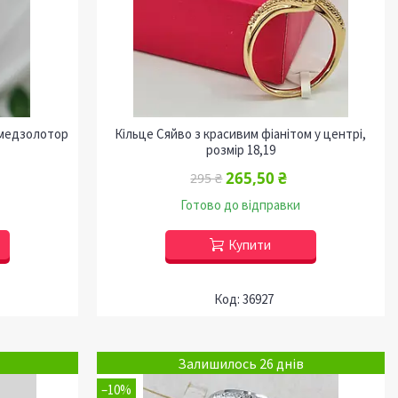
 медзолотор
Кільце Сяйво з красивим фіанітом у центрі,
розмір 18,19
265,50 ₴
295 ₴
Готово до відправки
Купити
36927
Залишилось 26 днів
–10%