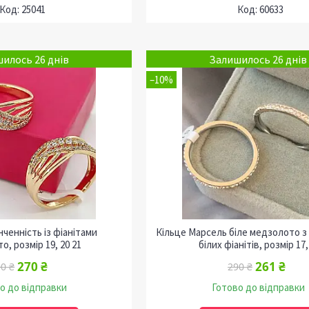
25041
60633
илось 26 днів
Залишилось 26 днів
–10%
нченність із фіанітами
Кільце Марсель біле медзолото з
, розмір 19, 20 21
білих фіанітів, розмір 17
270 ₴
261 ₴
0 ₴
290 ₴
о до відправки
Готово до відправки