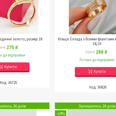
едичне золото, розмір 18
Кільце Еллада з білими фіанітами
18,19
270 ₴
0 ₴
288 ₴
320 ₴
о до відправки
Готово до відправки
Купити
Купити
36725
36826
илось 26 днів
Залишилось 26 днів
–10%