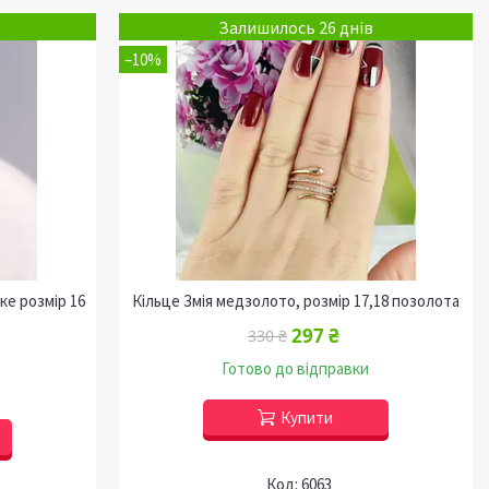
Залишилось 26 днів
–10%
ке розмір 16
Кільце Змія медзолото, розмір 17,18 позолота
297 ₴
330 ₴
Готово до відправки
Купити
6063