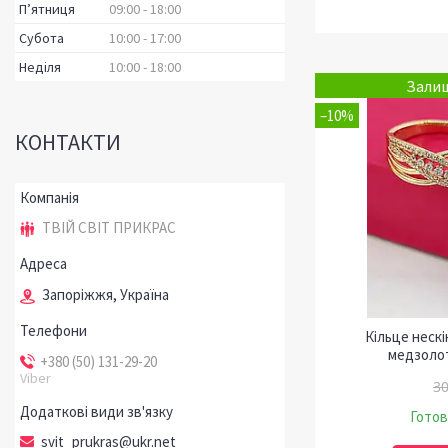
Пʼятниця
09:00
18:00
Субота
10:00
17:00
Неділя
10:00
18:00
Залиш
–10%
КОНТАКТИ
ТВІЙ СВІТ ПРИКРАС
Запоріжжя, Україна
Кільце нескі
медзолото
+380 (50) 131-29-20
Viber
30
Готов
svit_prukras@ukr.net