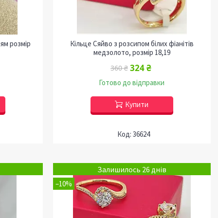
ням розмір
Кільце Сяйво з розсипом білих фіанітів
медзолото, розмір 18,19
324 ₴
360 ₴
Готово до відправки
Купити
36624
Залишилось 26 днів
–10%