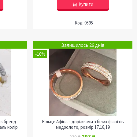
Купити
0595
Залишилось 26 днів
–10%
ок бренд
Кільце Афіна з доріжками з білих фіанітів
аль колір
медзолото, розмір 17,18,19
297 ₴
330 ₴