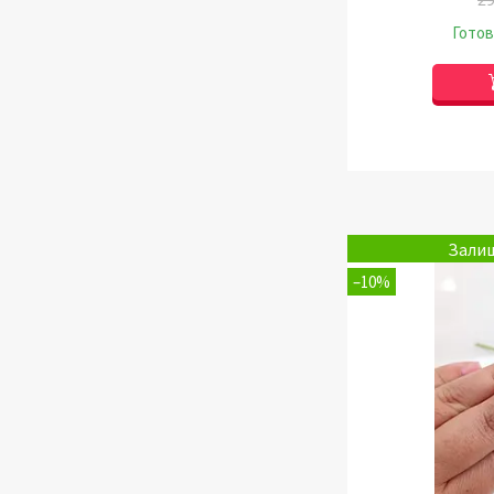
Готов
Залиш
–10%