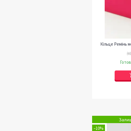
Кільце Ремінь м
30
Готов
Залиш
–10%