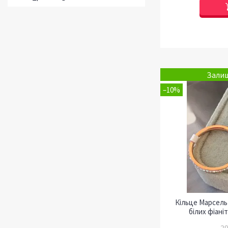
Залиш
–10%
Кільце Марсель
білих фіаніт
29