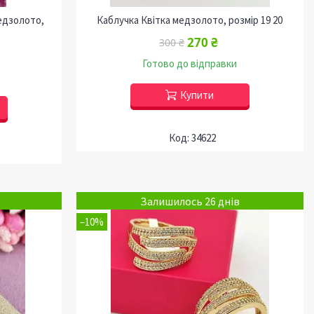
едзолото,
Каблучка Квітка медзолото, розмір 19 20
270 ₴
300 ₴
Готово до відправки
Купити
34622
Залишилось 26 днів
–10%