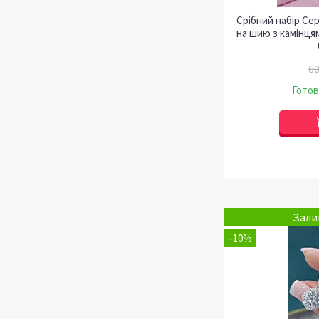
Срібний набір Се
на шию з камінця
60
Готов
Зали
–10%