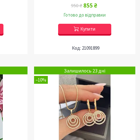
855 ₴
950 ₴
Готово до відправки
Купити
21091899
Залишилось 23 дні
–10%