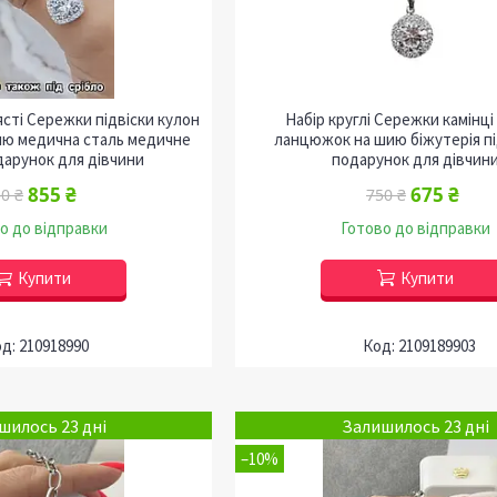
ясті Сережки підвіски кулон
Набір круглі Сережки камінці 
ию медична сталь медичне
ланцюжок на шию біжутерія пі
дарунок для дівчини
подарунок для дівчин
855 ₴
675 ₴
0 ₴
750 ₴
о до відправки
Готово до відправки
Купити
Купити
210918990
2109189903
шилось 23 дні
Залишилось 23 дні
–10%