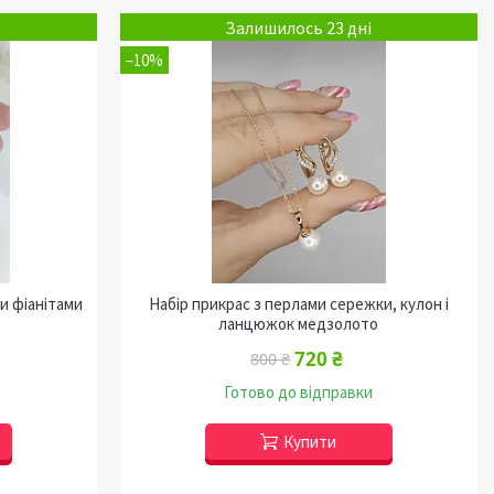
Залишилось 23 дні
–10%
ми фіанітами
Набір прикрас з перлами сережки, кулон і
ланцюжок медзолото
720 ₴
800 ₴
Готово до відправки
Купити