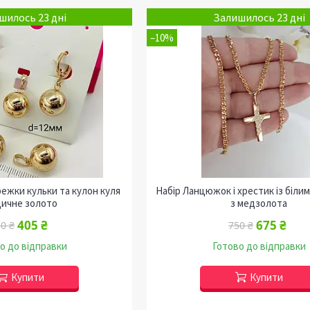
шилось 23 дні
Залишилось 23 дні
–10%
режки кульки та кулон куля
Набір Ланцюжок і хрестик із біли
ичне золото
з медзолота
405 ₴
675 ₴
0 ₴
750 ₴
о до відправки
Готово до відправки
Купити
Купити