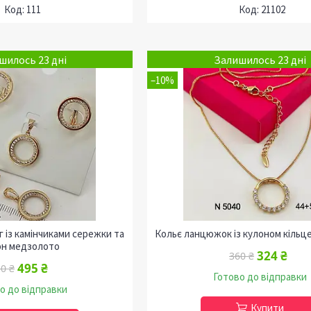
111
21102
шилось 23 дні
Залишилось 23 дні
–10%
г із камінчиками сережки та
Кольє ланцюжок із кулоном кільц
он медзолото
324 ₴
360 ₴
495 ₴
0 ₴
Готово до відправки
о до відправки
Купити