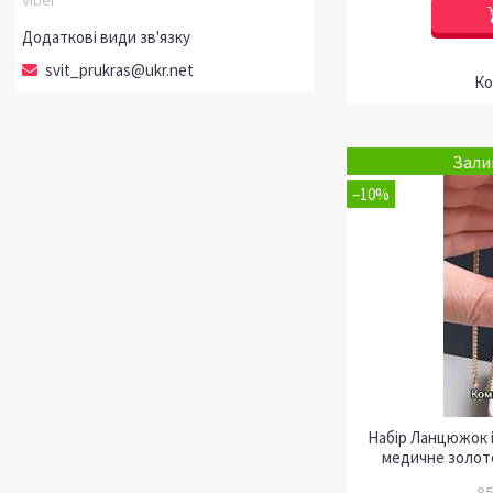
svit_prukras@ukr.net
Зали
–10%
Набір Ланцюжок 
медичне золот
85