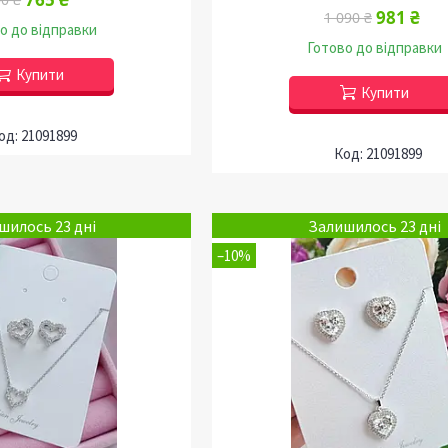
981 ₴
1 090 ₴
о до відправки
Готово до відправки
Купити
Купити
21091899
21091899
шилось 23 дні
Залишилось 23 дні
–10%