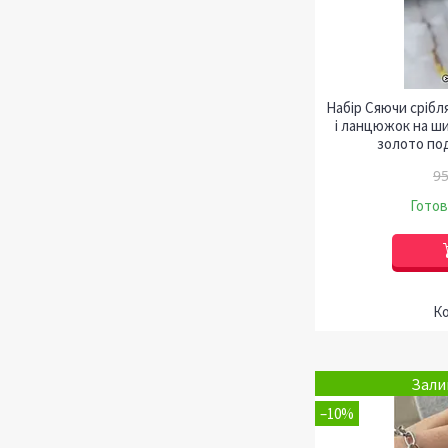
Набір Сяючи срібл
і ланцюжок на ш
золото по
95
Готов
Зали
–10%