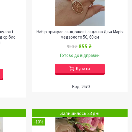
кулон і
Набір прикрас ланцюжок і ладанка Діва Марія
д срібло
медзолото 50, 60 см
и
855 ₴
950 ₴
Готово до відправки
Купити
2670
Залишилось 23 дні
–10%