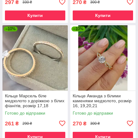
297
270
₴
₴
330 ₴
300 ₴
Купити
Купити
–10%
–10%
Кільце Марсель біле
Кільце Аманда з білими
медзолото з доріжкою з білих
каменями медзолото, розмір
фіанітів, розмір 17,18
16, 19,20,21
Готово до відправки
Готово до відправки
261
270
₴
₴
290 ₴
300 ₴
Купити
Купити