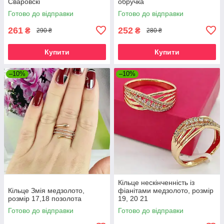
Сваровскі
обручка
Готово до відправки
Готово до відправки
261
252
₴
₴
290 ₴
280 ₴
Купити
Купити
–10%
–10%
Кільце нескінченність із
Кільце Змія медзолото,
фіанітами медзолото, розмір
розмір 17,18 позолота
19, 20 21
Готово до відправки
Готово до відправки