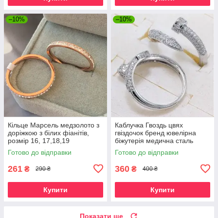
–10%
–10%
Кільце Марсель медзолото з
Каблучка Гвоздь цвях
доріжкою з білих фіанітів,
гвіздочок бренд ювелірна
розмір 16, 17,18,19
біжутерія медична сталь
колір срібло
Готово до відправки
Готово до відправки
261
360
₴
₴
290 ₴
400 ₴
Купити
Купити
Показати ще