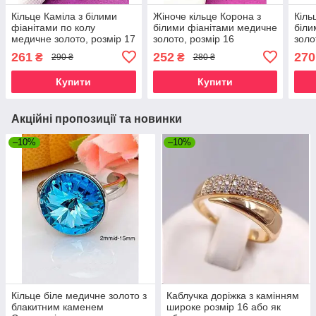
Кільце Каміла з білими
Жіноче кільце Корона з
Кіль
фіанітами по колу
білими фіанітами медичне
біли
медичне золото, розмір 17
золото, розмір 16
золо
261
252
270
₴
₴
290 ₴
280 ₴
Купити
Купити
Акційні пропозиції та новинки
–10%
–10%
Кільце біле медичне золото з
Каблучка доріжка з камінням
блакитним каменем
широке розмір 16 або як