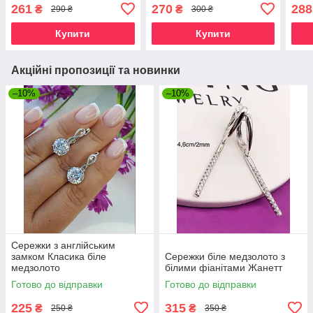
медз
261
270
288
₴
₴
290 ₴
300 ₴
біжу
Купити
Купити
Акційні пропозиції та новинки
–10%
–10%
Сережки з англійським
замком Класика біле
Сережки біле медзолото з
медзолото
білими фіанітами Жанетт
Готово до відправки
Готово до відправки
225
315
₴
₴
250 ₴
350 ₴