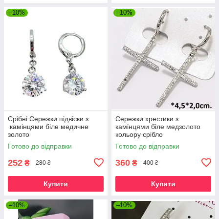
–10%
–10%
Срібні Сережки підвіски з
Сережки хрестики з
камінцями біле медичне
камінцями біле медзолото
золото
кольору срібло
Готово до відправки
Готово до відправки
252
360
₴
₴
280 ₴
400 ₴
Купити
Купити
–10%
–10%