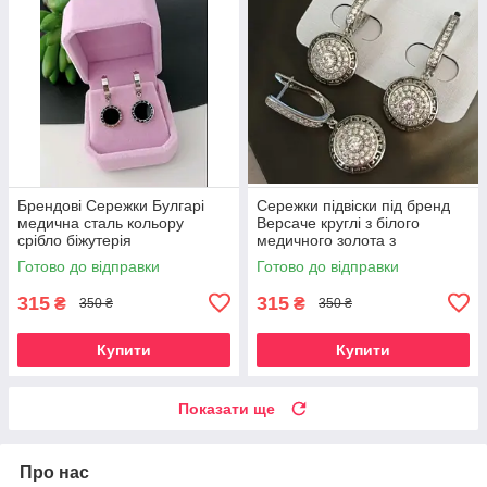
Брендові Сережки Булгарі
Сережки підвіски під бренд
медична сталь кольору
Версаче круглі з білого
срібло біжутерія
медичного золота з
фіанітами
Готово до відправки
Готово до відправки
315
315
₴
₴
350 ₴
350 ₴
Купити
Купити
Показати ще
Про нас