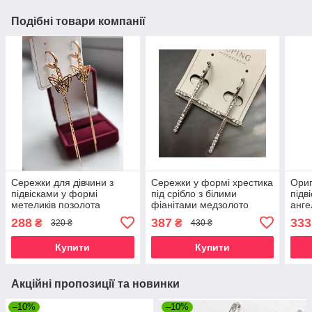
Подібні товари компанії
Сережки для дівчини з
Сережки у формі хрестика
Ориг
підвісками у формі
під срібло з білими
підв
метеликів позолота
фіанітами медзолото
анге
медзолото
мед
288
387
333
₴
₴
320 ₴
430 ₴
Купити
Купити
Акційні пропозиції та новинки
–10%
–10%