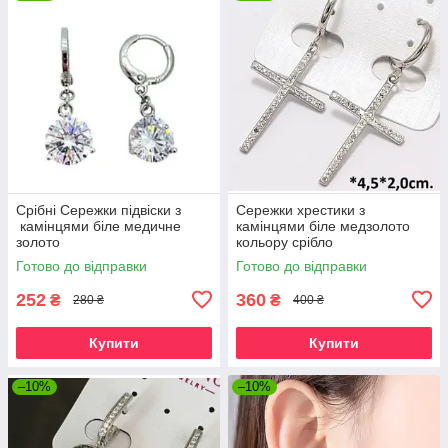
Срібні Сережки підвіски з
Сережки хрестики з
камінцями біле медичне
камінцями біле медзолото
золото
кольору срібло
Готово до відправки
Готово до відправки
252
360
₴
₴
280 ₴
400 ₴
Купити
Купити
–10%
–10%