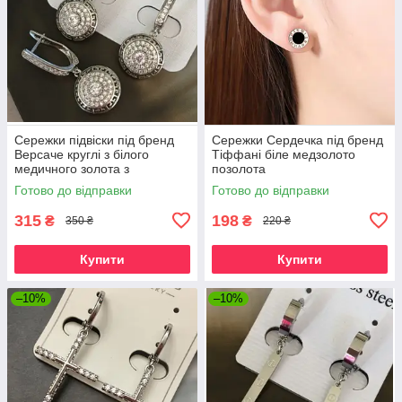
Сережки підвіски під бренд
Сережки Сердечка під бренд
Версаче круглі з білого
Тіффані біле медзолото
медичного золота з
позолота
фіанітами
Готово до відправки
Готово до відправки
315
198
₴
₴
350 ₴
220 ₴
Купити
Купити
–10%
–10%