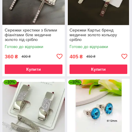
Сережки хрестики з білими
Сережки Картьє бренд
фіанітами біле медичне
медичне золото кольору
золото під срібло
срібло
Готово до відправки
Готово до відправки
360
405
₴
₴
400 ₴
450 ₴
Купити
Купити
–10%
–10%