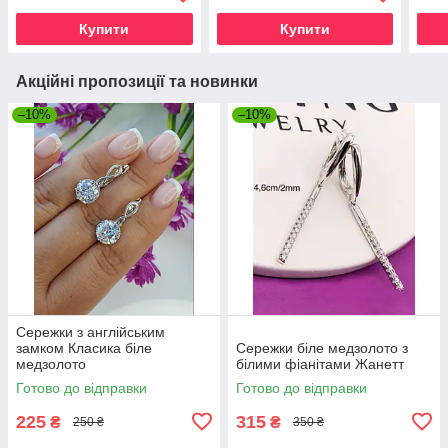
Купити
Купити
Акційні пропозиції та новинки
–10%
–10%
Сережки з англійським
замком Класика біле
Сережки біле медзолото з
медзолото
білими фіанітами Жанетт
Готово до відправки
Готово до відправки
225
315
₴
₴
250 ₴
350 ₴