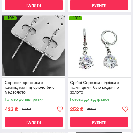
Купити
Купити
–10%
–10%
Сережки хрестики з
Срібні Сережки підвіски з
камінцями під срібло біле
камінцями біле медичне
медзолото
золото
Готово до відправки
Готово до відправки
423
252
₴
₴
470 ₴
280 ₴
Купити
Купити