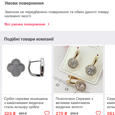
Умови повернення
Законом не передбачено повернення та обмін даного товару
належної якості
Всі умови повернення
Подібні товари компанії
Срібні сережки конюшина
Позолочені Сережки з
Сере
з камінчиками медична
великим камінчиком
камі
сталь кольору срібло
медичне золото
коль
медзолото
меди
324
270
261
₴
₴
360 ₴
300 ₴