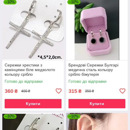
–10%
–10%
Сережки хрестики з
Брендові Сережки Булгарі
камінцями біле медзолото
медична сталь кольору
кольору срібло
срібло біжутерія
Готово до відправки
Готово до відправки
360
315
₴
₴
400 ₴
350 ₴
Купити
Купити
–10%
–10%