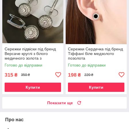
Сережки підвіски під бренд
Сережки Сердечка під бренд
Версаче круглі з білого
Тіффані біле медзолото
медичного золота з
позолота
фіанітами
Готово до відправки
Готово до відправки
315
198
₴
₴
350 ₴
220 ₴
Купити
Купити
Показати ще
Про нас