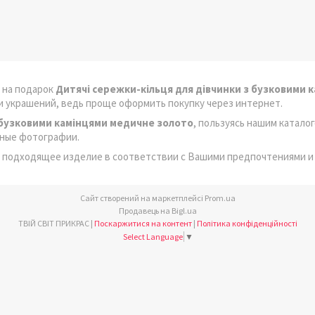
 на подарок
Дитячі сережки-кільця для дівчинки з бузковими 
и украшений, ведь проще оформить покупку через интернет.
з бузковими камінцями медичне золото
, пользуясь нашим катало
нные фотографии.
е подходящее изделие в соответствии с Вашими предпочтениями и
Сайт створений на маркетплейсі
Prom.ua
Продавець на Bigl.ua
ТВІЙ СВІТ ПРИКРАС |
Поскаржитися на контент
|
Політика конфіденційності
Select Language
▼