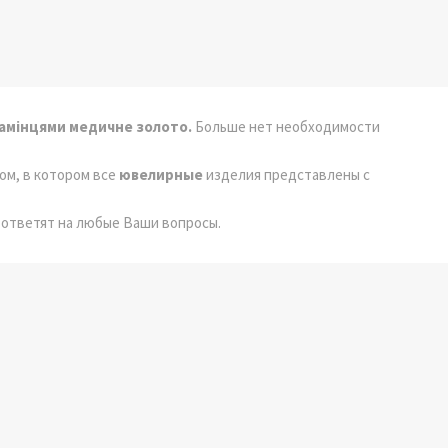
камінцями медичне золото.
Больше нет необходимости
гом, в котором все
ювелирные
изделия представлены с
 ответят на любые Ваши вопросы.