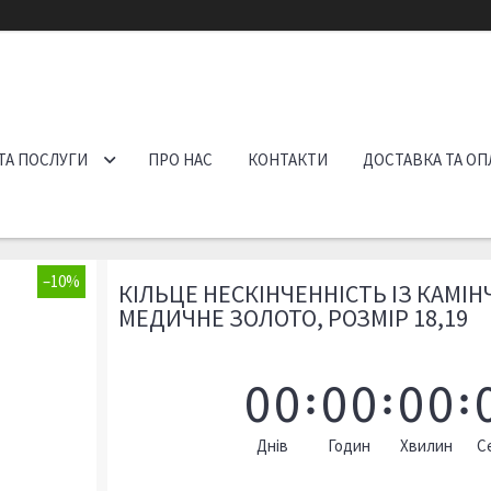
ТА ПОСЛУГИ
ПРО НАС
КОНТАКТИ
ДОСТАВКА ТА ОП
–10%
КІЛЬЦЕ НЕСКІНЧЕННІСТЬ ІЗ КАМІ
МЕДИЧНЕ ЗОЛОТО, РОЗМІР 18,19
0
0
0
0
0
0
Днів
Годин
Хвилин
С