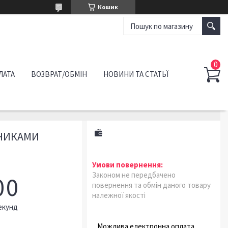
Кошик
ЛАТА
ВОЗВРАТ/ОБМІН
НОВИНИ ТА СТАТЬЇ
НЧИКАМИ
Законом не передбачено
0
0
повернення та обмін даного товару
належної якості
екунд