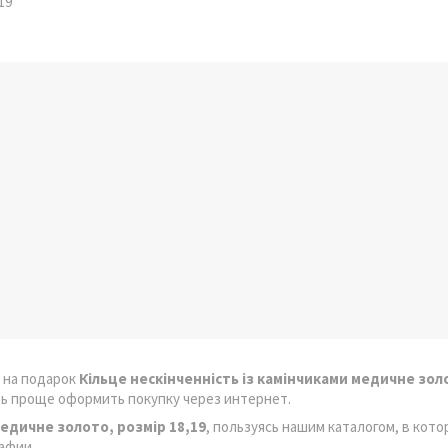
19
 на подарок
Кільце нескінченність із камінчиками медичне золо
дь проще оформить покупку через интернет.
медичне золото, розмір 18,19
, пользуясь нашим каталогом, в кот
афии.