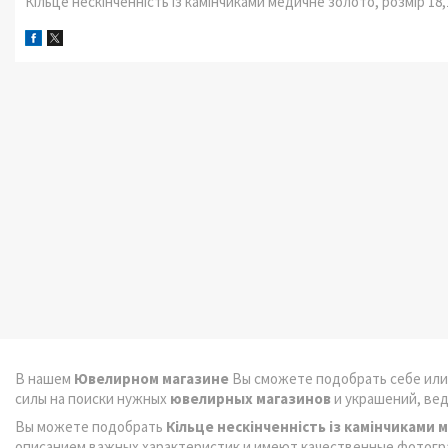
Кільце нескінченність із камінчиками медичне золото, розмір 18,
В нашем
Ювелирном магазине
Вы сможете подобрать себе или
силы на поиски нужных
ювелирных магазинов
и украшений, ве
Вы можете подобрать
Кільце нескінченність із камінчиками 
описанием важных характеристик и имеют качественные фотогр