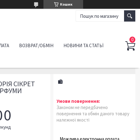
Кошик
ЛАТА
ВОЗВРАТ/ОБМІН
НОВИНИ ТА СТАТЬЇ
РІЯ СІКРЕТ
ПАРФУМИ
Законом не передбачено
0
0
повернення та обмін даного товару
належної якості
екунд