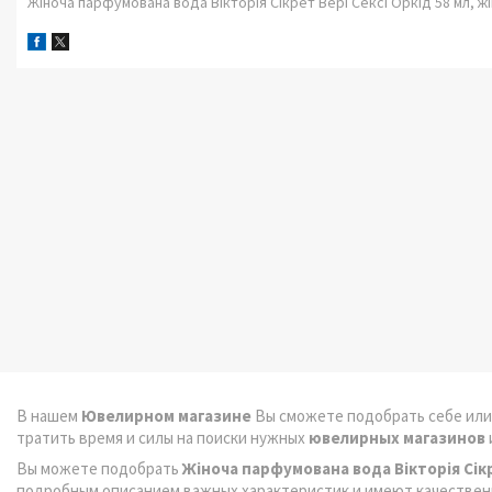
Жіноча парфумована вода Вікторія Сікрет Вері Сексі Оркід 58 мл, ж
В нашем
Ювелирном магазине
Вы сможете подобрать себе или
тратить время и силы на поиски нужных
ювелирных магазинов
Вы можете подобрать
Жіноча парфумована вода Вікторія Сікр
подробным описанием важных характеристик и имеют качестве