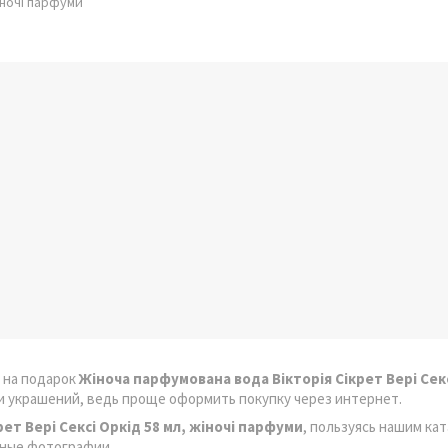
іночі парфуми
 на подарок
Жіноча парфумована вода Вікторія Сікрет Вері Секс
и украшений, ведь проще оформить покупку через интернет.
ет Вері Сексі Оркід 58 мл, жіночі парфуми
, пользуясь нашим ка
нные фотографии.