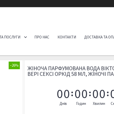
ТА ПОСЛУГИ
ПРО НАС
КОНТАКТИ
ДОСТАВКА ТА ОП
–26%
ЖІНОЧА ПАРФУМОВАНА ВОДА ВІКТО
ВЕРІ СЕКСІ ОРКІД 58 МЛ, ЖІНОЧІ 
0
0
0
0
0
0
Днів
Годин
Хвилин
С