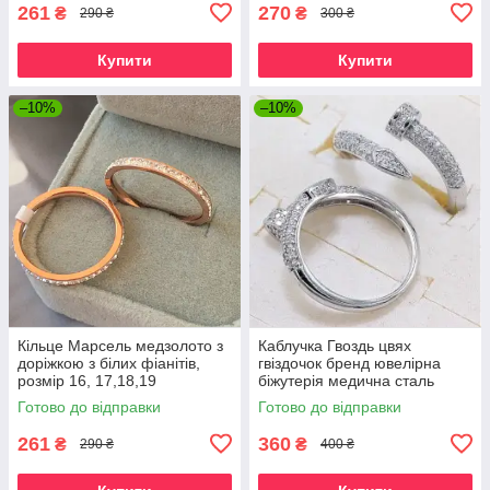
261
270
₴
₴
290 ₴
300 ₴
Купити
Купити
–10%
–10%
Кільце Марсель медзолото з
Каблучка Гвоздь цвях
доріжкою з білих фіанітів,
гвіздочок бренд ювелірна
розмір 16, 17,18,19
біжутерія медична сталь
колір срібло
Готово до відправки
Готово до відправки
261
360
₴
₴
290 ₴
400 ₴