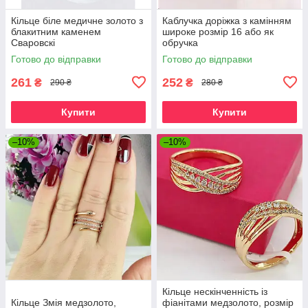
Кільце біле медичне золото з
Каблучка доріжка з камінням
блакитним каменем
широке розмір 16 або як
Сваровскі
обручка
Готово до відправки
Готово до відправки
261
252
₴
₴
290 ₴
280 ₴
Купити
Купити
–10%
–10%
Кільце нескінченність із
Кільце Змія медзолото,
фіанітами медзолото, розмір