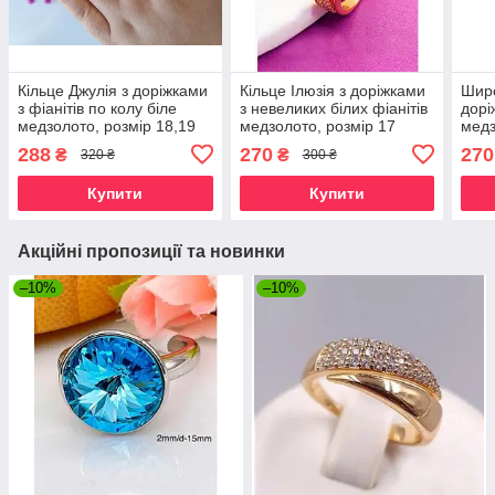
Кільце Джулія з доріжками
Кільце Ілюзія з доріжками
Широ
з фіанітів по колу біле
з невеликих білих фіанітів
дорі
медзолото, розмір 18,19
медзолото, розмір 17
медз
17,1
288
270
270
₴
₴
320 ₴
300 ₴
Купити
Купити
Акційні пропозиції та новинки
–10%
–10%