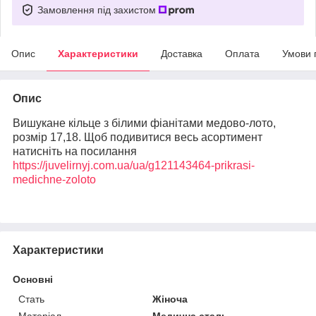
Замовлення під захистом
Опис
Характеристики
Доставка
Оплата
Умови 
Опис
Вишукане кільце з білими фіанітами медово-лото,
розмір 17,18. Щоб подивитися весь асортимент
натисніть на посилання
https://juvelirnyj.com.ua/ua/g121143464-prikrasi-
medichne-zoloto
Характеристики
Основні
Стать
Жіноча
Матеріал
Медична сталь