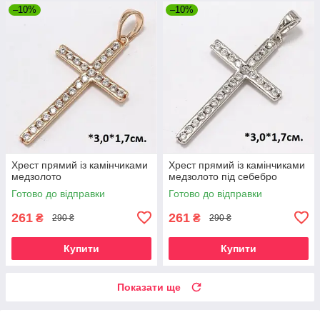
–10%
–10%
Хрест прямий із камінчиками
Хрест прямий із камінчиками
медзолото
медзолото під себебро
Готово до відправки
Готово до відправки
261
261
₴
₴
290 ₴
290 ₴
Купити
Купити
Показати ще