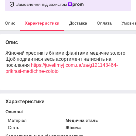
Замовлення під захистом
Опис
Характеристики
Доставка
Оплата
Умови 
Опис
Жіночий хрестик із білими фіанітами медичне золото.
Щоб подивитися весь асортимент натисніть на
посилання
https://juvelirnyj.com.ua/ua/g121143464-
prikrasi-medichne-zoloto
Характеристики
Основні
Матеріал
Медична сталь
Стать
Жіноча
Користувальницькі характеристики