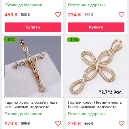
Готово до відправки
Готово до відправки
450
234
₴
₴
500 ₴
260 ₴
Купити
Купити
–10%
–10%
Гарний хрест із розп'яттям і
Гарний хрест Нескінченність
камінчиками медзолото
із камінчиками медзолото
Готово до відправки
Готово до відправки
270
270
₴
₴
300 ₴
300 ₴