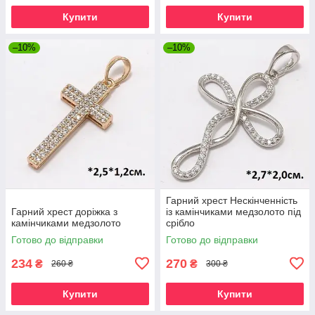
Купити
Купити
–10%
–10%
Гарний хрест Нескінченність
Гарний хрест доріжка з
із камінчиками медзолото під
камінчиками медзолото
срібло
Готово до відправки
Готово до відправки
234
270
₴
₴
260 ₴
300 ₴
Купити
Купити