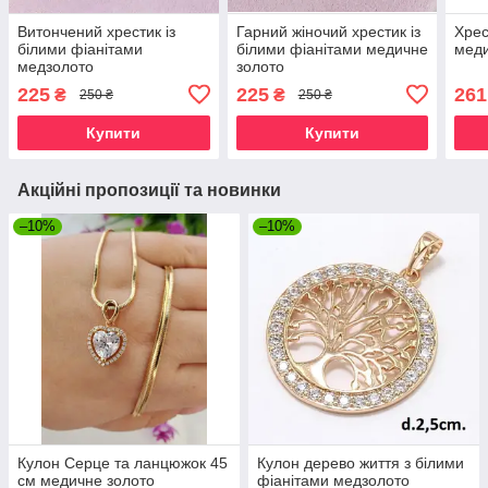
Витончений хрестик із
Гарний жіночий хрестик із
Хрес
білими фіанітами
білими фіанітами медичне
меди
медзолото
золото
225
225
261
₴
₴
250 ₴
250 ₴
Купити
Купити
Акційні пропозиції та новинки
–10%
–10%
Кулон Серце та ланцюжок 45
Кулон дерево життя з білими
см медичне золото
фіанітами медзолото