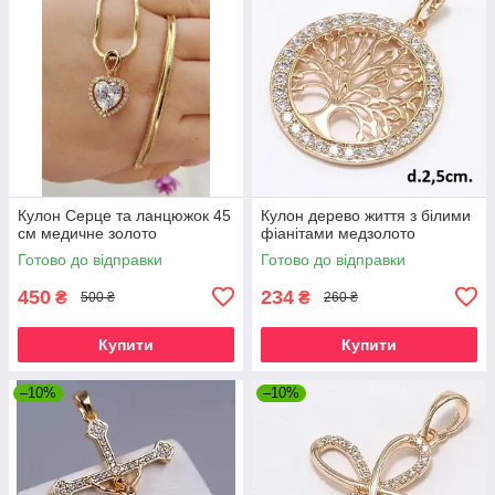
Кулон Серце та ланцюжок 45
Кулон дерево життя з білими
см медичне золото
фіанітами медзолото
Готово до відправки
Готово до відправки
450
234
₴
₴
500 ₴
260 ₴
Купити
Купити
–10%
–10%