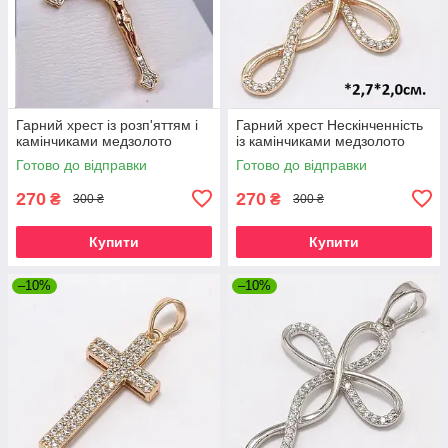
Гарний хрест із розп'яттям і
Гарний хрест Нескінченність
камінчиками медзолото
із камінчиками медзолото
Готово до відправки
Готово до відправки
270
270
₴
₴
300 ₴
300 ₴
Купити
Купити
–10%
–10%