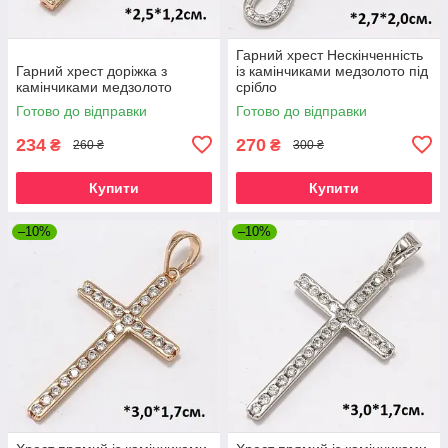
Гарний хрест Нескінченність
Гарний хрест доріжка з
із камінчиками медзолото під
камінчиками медзолото
срібло
Готово до відправки
Готово до відправки
234
270
₴
₴
260 ₴
300 ₴
Купити
Купити
–10%
–10%