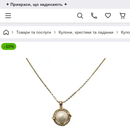
✦ Прикраси, що надихають ✦
Товари та послуги
Кулони, хрестики та ладанки
Куло
–10%