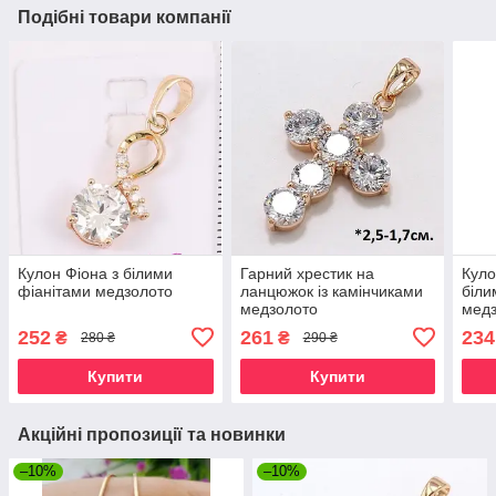
Подібні товари компанії
Кулон Фіона з білими
Гарний хрестик на
Куло
фіанітами медзолото
ланцюжок із камінчиками
біли
медзолото
мед
252
261
234
₴
₴
280 ₴
290 ₴
Купити
Купити
Акційні пропозиції та новинки
–10%
–10%