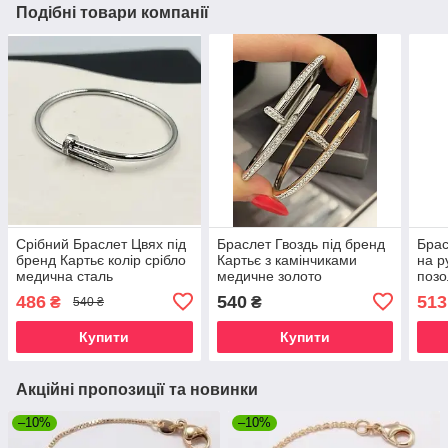
Подібні товари компанії
Срібний Браслет Цвях під
Браслет Гвоздь під бренд
Брас
бренд Картьє колір срібло
Картьє з камінчиками
на р
медична сталь
медичне золото
позо
486
540
513
₴
₴
540 ₴
Купити
Купити
Акційні пропозиції та новинки
–10%
–10%