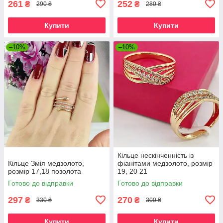
261
252
₴
₴
290 ₴
280 ₴
Купити
Купити
–10%
–10%
Кільце нескінченність із
Кільце Змія медзолото,
фіанітами медзолото, розмір
розмір 17,18 позолота
19, 20 21
Готово до відправки
Готово до відправки
297
270
₴
₴
330 ₴
300 ₴
Купити
Купити