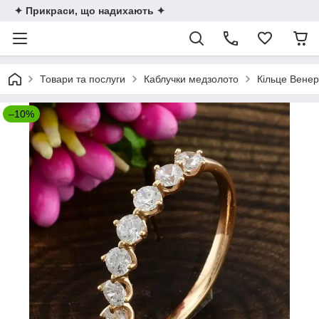
✦ Прикраси, що надихають ✦
Товари та послуги
Каблучки медзолото
Кільце Венер
–10%