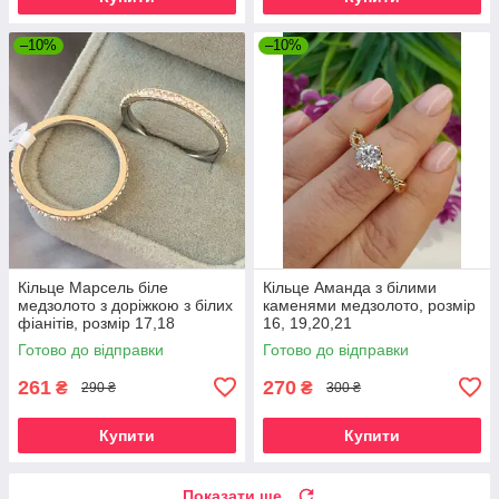
–10%
–10%
Кільце Марсель біле
Кільце Аманда з білими
медзолото з доріжкою з білих
каменями медзолото, розмір
фіанітів, розмір 17,18
16, 19,20,21
Готово до відправки
Готово до відправки
261
270
₴
₴
290 ₴
300 ₴
Купити
Купити
Показати ще