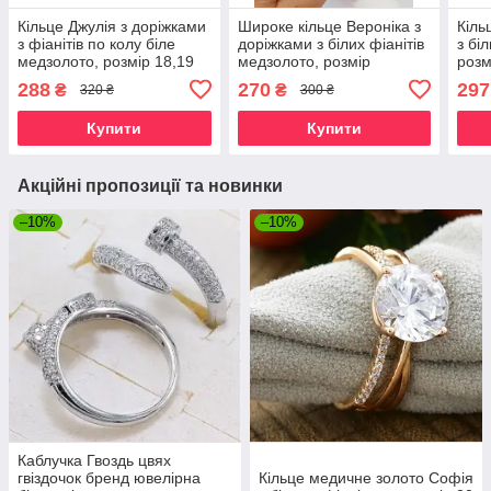
Кільце Джулія з доріжками
Широке кільце Вероніка з
Кіль
з фіанітів по колу біле
доріжками з білих фіанітів
з бі
медзолото, розмір 18,19
медзолото, розмір
розм
17,18,19,20
288
270
297
₴
₴
320 ₴
300 ₴
Купити
Купити
Акційні пропозиції та новинки
–10%
–10%
Каблучка Гвоздь цвях
гвіздочок бренд ювелірна
Кільце медичне золото Софія