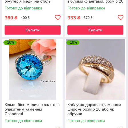
біжутерія медична сталь
з білими фіанітами, розмір 20
колір срібло
Готово до відправки
Готово до відправки
360
333
₴
₴
400 ₴
370 ₴
Купити
Купити
–10%
–10%
Кільце біле медичне золото з
Каблучка доріжка з камінням
блакитним каменем
широке розмір 16 або як
Сваровскі
обручка
Готово до відправки
Готово до відправки