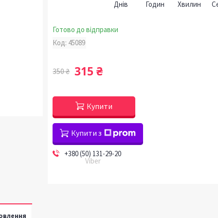
Днів
Годин
Хвилин
С
Готово до відправки
Код:
45089
315 ₴
350 ₴
Купити
Купити з
+380 (50) 131-29-20
Viber
овлення