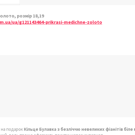
олото, розмір 18,19
.com.ua/ua/g121143464-prikrasi-medichne-zoloto
 на подарок
Кільце Булавка з безліччю невеликих фіанітів біле