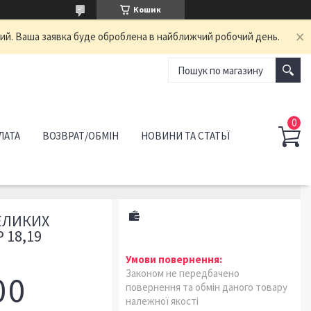
Кошик
ний. Ваша заявка буде оброблена в найближчий робочий день.
ЛАТА
ВОЗВРАТ/ОБМІН
НОВИНИ ТА СТАТЬЇ
ВЕЛИКИХ
 18,19
Законом не передбачено
0
0
повернення та обмін даного товару
належної якості