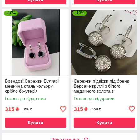
–10%
–10%
Брендові Сережки Булгарі
Сережки підвіски під бренд
медична сталь кольору
Версаче круглі з білого
срібло біжутерія
медичного золота з
фіанітами
Готово до відправки
Готово до відправки
315
315
₴
₴
350 ₴
350 ₴
Купити
Купити
Показати ще