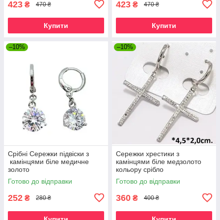
423
423
₴
₴
470 ₴
470 ₴
Купити
Купити
–10%
–10%
Срібні Сережки підвіски з
Сережки хрестики з
камінцями біле медичне
камінцями біле медзолото
золото
кольору срібло
Готово до відправки
Готово до відправки
252
360
₴
₴
280 ₴
400 ₴
Купити
Купити