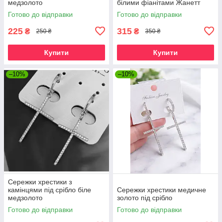
медзолото
білими фіанітами Жанетт
Готово до відправки
Готово до відправки
225
315
₴
₴
250 ₴
350 ₴
Купити
Купити
–10%
–10%
Сережки хрестики з
камінцями під срібло біле
Сережки хрестики медичне
медзолото
золото під срібло
Готово до відправки
Готово до відправки