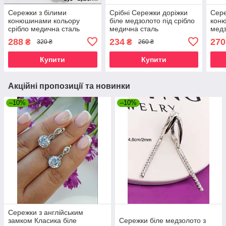
Сережки з білими
Срібні Сережки доріжки
Сере
конюшинами кольору
біле медзолото під срібло
коню
срібло медична сталь
медична сталь
мед
медзолото ювелірна
288
234
270
₴
₴
320 ₴
260 ₴
біжутерія
Купити
Купити
Акційні пропозиції та новинки
–10%
–10%
Сережки з англійським
замком Класика біле
Сережки біле медзолото з