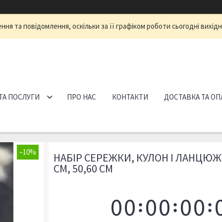
ня та повідомлення, оскільки за її графіком роботи сьогодні вихід
ТА ПОСЛУГИ
ПРО НАС
КОНТАКТИ
ДОСТАВКА ТА ОП
–10%
НАБІР СЕРЕЖКИ, КУЛОН І ЛАНЦЮЖ
СМ, 50,60 СМ
0
0
0
0
0
0