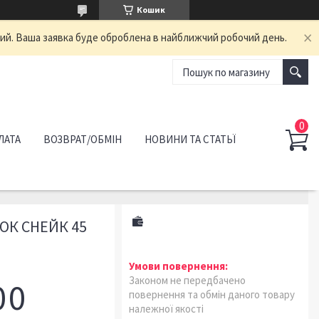
Кошик
ний. Ваша заявка буде оброблена в найближчий робочий день.
ЛАТА
ВОЗВРАТ/ОБМІН
НОВИНИ ТА СТАТЬЇ
ОК СНЕЙК 45
Законом не передбачено
0
0
повернення та обмін даного товару
належної якості