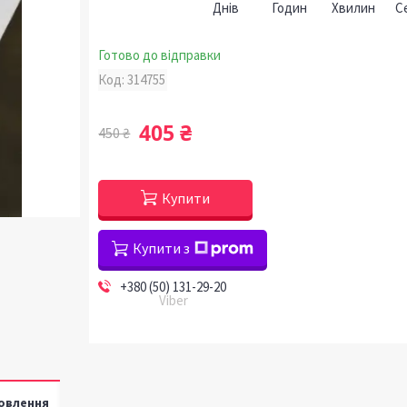
Днів
Годин
Хвилин
С
Готово до відправки
Код:
314755
405 ₴
450 ₴
Купити
Купити з
+380 (50) 131-29-20
Viber
овлення