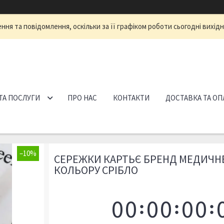
ня та повідомлення, оскільки за її графіком роботи сьогодні вихід
ТА ПОСЛУГИ
ПРО НАС
КОНТАКТИ
ДОСТАВКА ТА ОП
–10%
СЕРЕЖКИ КАРТЬЄ БРЕНД МЕДИЧН
КОЛЬОРУ СРІБЛО
0
0
0
0
0
0