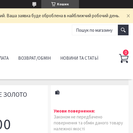
Кошик
ний. Ваша заявка буде оброблена в найближчий робочий день.
ЛАТА
ВОЗВРАТ/ОБМІН
НОВИНИ ТА СТАТЬЇ
Е ЗОЛОТО
Законом не передбачено
0
0
повернення та обмін даного товару
належної якості