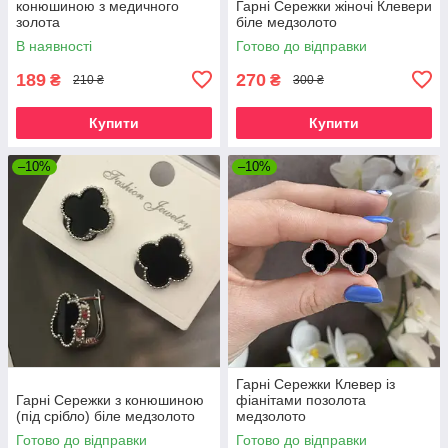
конюшиною з медичного
Гарні Сережки жіночі Клевери
золота
біле медзолото
В наявності
Готово до відправки
189
270
₴
₴
210 ₴
300 ₴
Купити
Купити
–10%
–10%
Гарні Сережки Клевер із
Гарні Сережки з конюшиною
фіанітами позолота
(під срібло) біле медзолото
медзолото
Готово до відправки
Готово до відправки