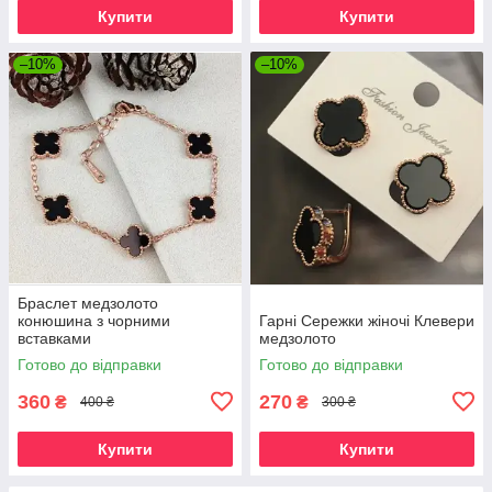
Купити
Купити
–10%
–10%
Браслет медзолото
конюшина з чорними
Гарні Сережки жіночі Клевери
вставками
медзолото
Готово до відправки
Готово до відправки
360
270
₴
₴
400 ₴
300 ₴
Купити
Купити