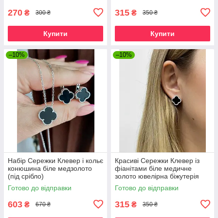
270
315
₴
₴
300 ₴
350 ₴
Купити
Купити
–10%
–10%
Набір Сережки Клевер і кольє
Красиві Сережки Клевер із
конюшина біле медзолото
фіанітами біле медичне
(під срібло)
золото ювелірна біжутерія
Готово до відправки
Готово до відправки
603
315
₴
₴
670 ₴
350 ₴