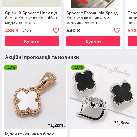
Срібний Браслет Цвях під
Браслет Гвоздь під бренд
Брас
бренд Картьє колір срібло
Картьє з камінчиками
на р
медична сталь
медичне золото
позо
486
540
513
₴
₴
540 ₴
Купити
Купити
Акційні пропозиції та новинки
–10%
–10%
Кулон конюшина з білою