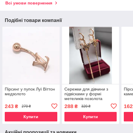
Всі умови повернення
Подібні товари компанії
Пірсинг у пупок Луї Віттон
Сережки для дівчини з
Пірс
медзолото
підвісками у формі
каме
метеликів позолота
медзолото
243
288
162
₴
₴
270 ₴
320 ₴
Купити
Купити
Акційні пропозиції та новинки