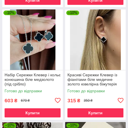
Купити
Купити
–10%
–10%
Набір Сережки Клевер і кольє
Красиві Сережки Клевер із
конюшина біле медзолото
фіанітами біле медичне
(під срібло)
золото ювелірна біжутерія
Готово до відправки
Готово до відправки
603
315
₴
₴
670 ₴
350 ₴
Купити
Купити
–10%
–10%