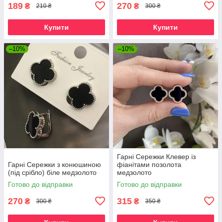
189
270
₴
₴
210 ₴
300 ₴
Купити
Купити
–10%
–10%
Гарні Сережки Клевер із
Гарні Сережки з конюшиною
фіанітами позолота
(під срібло) біле медзолото
медзолото
Готово до відправки
Готово до відправки
270
315
₴
₴
300 ₴
350 ₴