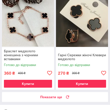
Браслет медзолото
конюшина з чорними
Гарні Сережки жіночі Клевери
вставками
медзолото
Готово до відправки
Готово до відправки
360
270
₴
₴
400 ₴
300 ₴
Купити
Купити
Показати ще