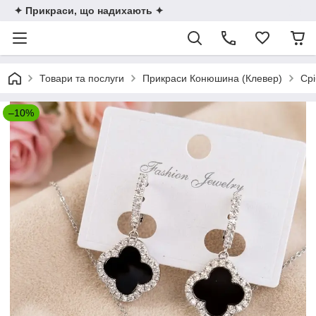
✦ Прикраси, що надихають ✦
Товари та послуги
Прикраси Конюшина (Клевер)
Срі
–10%