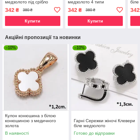
медзолото під срібло
медзолото 4 типи
біле
позолота та під срібло
342
342
342
₴
₴
380 ₴
380 ₴
Купити
Купити
Акційні пропозиції та новинки
–10%
–10%
Кулон конюшина з білою
конюшиною з медичного
Гарні Сережки жіночі Клевери
золота
біле медзолото
В наявності
Готово до відправки