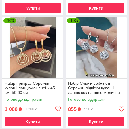
Купити
Купити
–10%
–10%
Набір прикрас Сережки,
Набір Сяючи сріблясті
кулон і ланцюжок снейк 45
Сережки підвіски кулон і
см, 50,60 см
ланцюжок на шию медична
сталь медичне золото
Готово до відправки
Готово до відправки
подарунок для дівчини
1 080
855
₴
₴
1 200 ₴
950 ₴
Купити
Купити