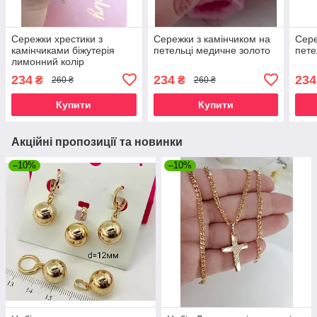
Сережки хрестики з
Сережки з камінчиком на
Сере
камінчиками біжутерія
петельці медичне золото
пете
лимонний колір
234
234
234
₴
₴
260 ₴
260 ₴
Купити
Купити
Акційні пропозиції та новинки
–10%
–10%