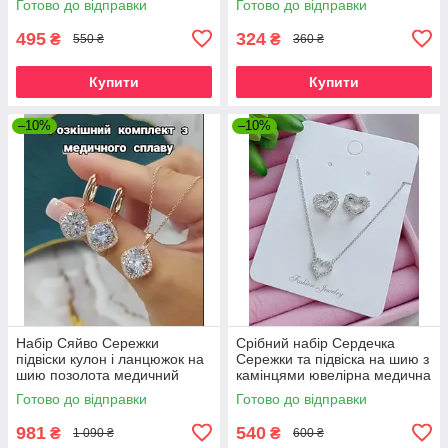
Готово до відправки
Готово до відправки
495
324
₴
₴
550 ₴
360 ₴
Купити
Купити
–10%
–10%
Набір Сяйво Сережки
Срібний набір Сердечка
підвіски кулон і ланцюжок на
Сережки та підвіска на шию з
шию позолота медичний
камінцями ювелірна медична
золото подарунок для
сталь біжутерія
Готово до відправки
Готово до відправки
дівчини
981
540
₴
₴
1 090 ₴
600 ₴