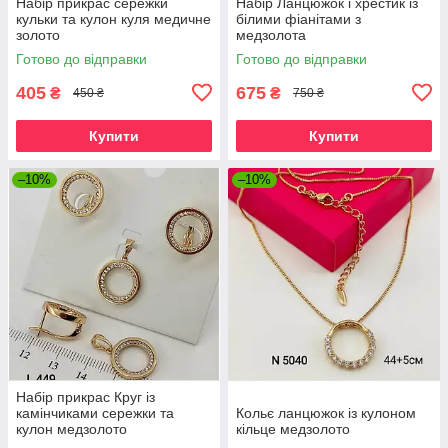
Набір прикрас сережки
Набір Ланцюжок і хрестик із
кульки та кулон куля медичне
білими фіанітами з
золото
медзолота
Готово до відправки
Готово до відправки
405
675
₴
₴
450 ₴
750 ₴
Купити
Купити
–10%
–10%
Набір прикрас Круг із
камінчиками сережки та
Кольє ланцюжок із кулоном
кулон медзолото
кільце медзолото