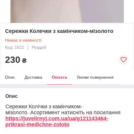
Сережки Колечки з камінчиком-мізолото
Немає в наявності
Код: 1622
Роздріб
230
₴
Опис
Доставка
Оплата
Умови повернення
Опис
Сережки Колічки з камінчиком-
мізолото. Асортимент натисніть на посилання
https://juvelirnyj.com.ua/ua/g121143464-
prikrasi-medichne-zoloto