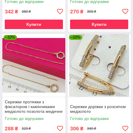
Готово до відправки
Готово до відправки
342
270
₴
₴
380 ₴
300 ₴
Купити
Купити
–10%
–10%
Сережки протяжки з
фіксатором і камінчиками
Сережки доріжки з розсипом
медзолото позолота медичне
медзолото
золото ювелірна біжутерія
Готово до відправки
Готово до відправки
288
306
₴
₴
320 ₴
340 ₴