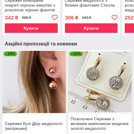
Сережки конюшини
Сережки медзолото з
Кіль
покриті чорною емаллю з
білими фіанітами Стелла
розс
розсипом чорних фіанітів
медз
медзолото
342
306
252
₴
₴
380 ₴
340 ₴
Купити
Купити
Акційні пропозиції та новинки
–10%
–10%
Позолочені Сережки з
Сережки Кулі Діор медзолото
великим камінчиком медичне
(матрешки)
золото медзолото